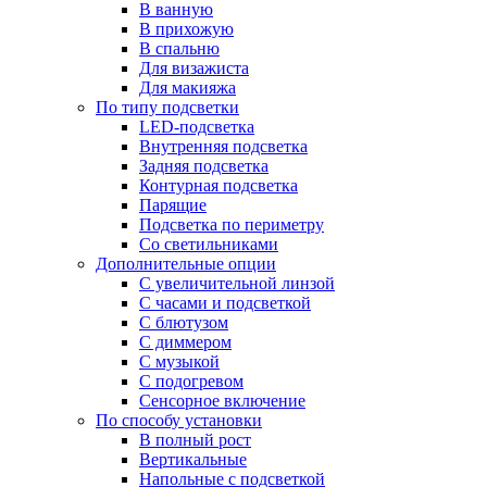
В ванную
В прихожую
В спальню
Для визажиста
Для макияжа
По типу подсветки
LED-подсветка
Внутренняя подсветка
Задняя подсветка
Контурная подсветка
Парящие
Подсветка по периметру
Со светильниками
Дополнительные опции
C увеличительной линзой
C часами и подсветкой
С блютузом
С диммером
С музыкой
С подогревом
Сенсорное включение
По способу установки
В полный рост
Вертикальные
Напольные с подсветкой