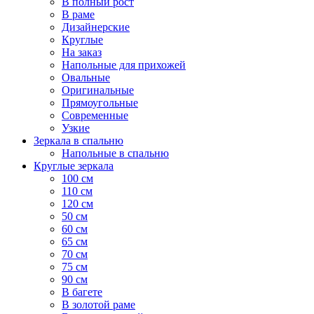
В полный рост
В раме
Дизайнерские
Круглые
На заказ
Напольные для прихожей
Овальные
Оригинальные
Прямоугольные
Современные
Узкие
Зеркала в спальню
Напольные в спальню
Круглые зеркала
100 см
110 см
120 см
50 см
60 см
65 см
70 см
75 см
90 см
В багете
В золотой раме