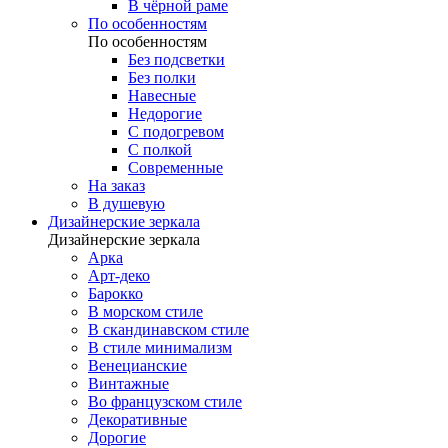
В чёрной раме
По особенностям
По особенностям
Без подсветки
Без полки
Навесные
Недорогие
С подогревом
С полкой
Современные
На заказ
В душевую
Дизайнерские зеркала
Дизайнерские зеркала
Арка
Арт-деко
Барокко
В морском стиле
В скандинавском стиле
В стиле минимализм
Венецианские
Винтажные
Во французском стиле
Декоративные
Дорогие