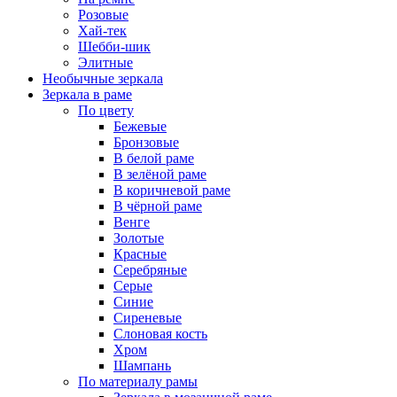
Розовые
Хай-тек
Шебби-шик
Элитные
Необычные зеркала
Зеркала в раме
По цвету
Бежевые
Бронзовые
В белой раме
В зелёной раме
В коричневой раме
В чёрной раме
Венге
Золотые
Красные
Серебряные
Серые
Синие
Сиреневые
Слоновая кость
Хром
Шампань
По материалу рамы