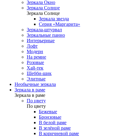
Зеркала Окно
Зеркала Солнце
Зеркала Солнце
Зеркала звезда
Серия «Маргарита»
Зеркала-штурвал
Зеркальные панно
Интерьерные
Лофт
Модерн
На ремне
Розовые
Хай-тек
Шебби-шик
Элитные
Необычные зеркала
Зеркала в раме
Зеркала в раме
По цвету
По цвету
Бежевые
Бронзовые
В белой раме
В зелёной раме
В коричневой раме