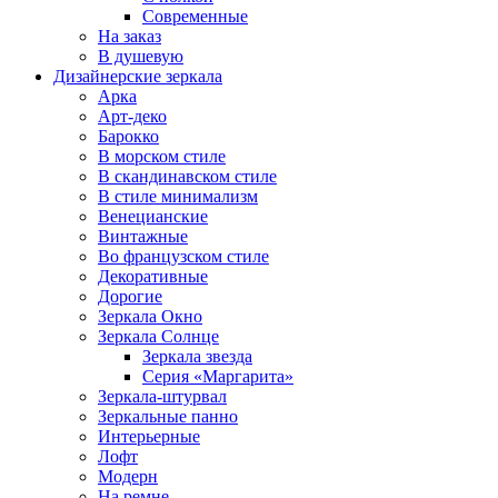
Современные
На заказ
В душевую
Дизайнерские зеркала
Арка
Арт-деко
Барокко
В морском стиле
В скандинавском стиле
В стиле минимализм
Венецианские
Винтажные
Во французском стиле
Декоративные
Дорогие
Зеркала Окно
Зеркала Солнце
Зеркала звезда
Серия «Маргарита»
Зеркала-штурвал
Зеркальные панно
Интерьерные
Лофт
Модерн
На ремне