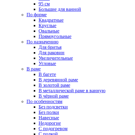
95 см
Большие для ванной
По форме
Квадратные
Круглые
Овальные
Прямоугольные
По назначению
Для бритья
Для раковин
Увеличительные
Угловые
В раме
В багете
В деревянной раме
В золотой раме
В металлической раме в ванную
В чёрной раме
По особенностям
Без подсветки
Без полки
Навесные
Недорогие
С подогревом
С полкой