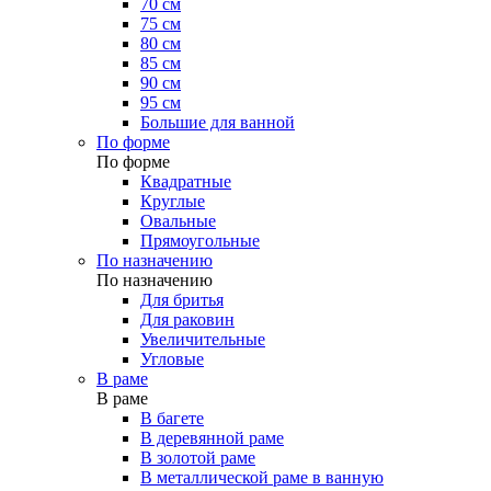
70 см
75 см
80 см
85 см
90 см
95 см
Большие для ванной
По форме
По форме
Квадратные
Круглые
Овальные
Прямоугольные
По назначению
По назначению
Для бритья
Для раковин
Увеличительные
Угловые
В раме
В раме
В багете
В деревянной раме
В золотой раме
В металлической раме в ванную