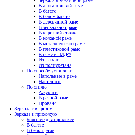
Зеркала в мозаичной раме
В алюминиевой раме
В багете
В белом багете
В деревянной раме
В зеркальной раме
В каретной стяжке
В кожаной раме
В металлической раме
В пластиковой раме
В раме из МДФ
Из латуни
Из полиуретана
По способу установки
Напольные в раме
Настенные
По стилю
Ажурные
В резной раме
Прованс
Зеркала с вырезом
Зеркала в прихожую
Большие для прихожей
В багете
В белой раме