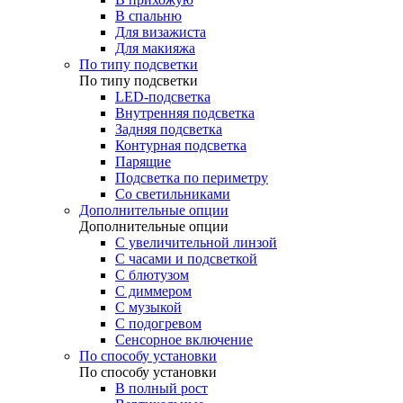
В спальню
Для визажиста
Для макияжа
По типу подсветки
По типу подсветки
LED-подсветка
Внутренняя подсветка
Задняя подсветка
Контурная подсветка
Парящие
Подсветка по периметру
Со светильниками
Дополнительные опции
Дополнительные опции
C увеличительной линзой
C часами и подсветкой
С блютузом
С диммером
С музыкой
С подогревом
Сенсорное включение
По способу установки
По способу установки
В полный рост