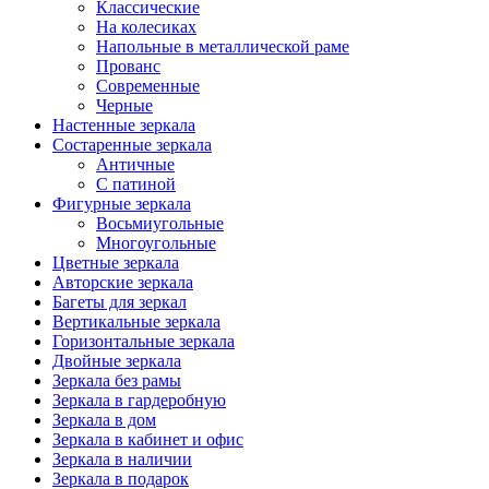
Классические
На колесиках
Напольные в металлической раме
Прованс
Современные
Черные
Настенные зеркала
Состаренные зеркала
Античные
С патиной
Фигурные зеркала
Восьмиугольные
Многоугольные
Цветные зеркала
Авторские зеркала
Багеты для зеркал
Вертикальные зеркала
Горизонтальные зеркала
Двойные зеркала
Зеркала без рамы
Зеркала в гардеробную
Зеркала в дом
Зеркала в кабинет и офис
Зеркала в наличии
Зеркала в подарок