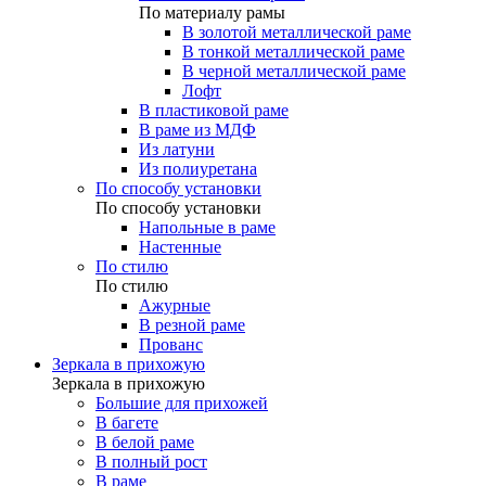
По материалу рамы
В золотой металлической раме
В тонкой металлической раме
В черной металлической раме
Лофт
В пластиковой раме
В раме из МДФ
Из латуни
Из полиуретана
По способу установки
По способу установки
Напольные в раме
Настенные
По стилю
По стилю
Ажурные
В резной раме
Прованс
Зеркала в прихожую
Зеркала в прихожую
Большие для прихожей
В багете
В белой раме
В полный рост
В раме