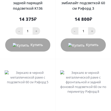
задней парящей
эмбилайт подсветкой 60
подcветкой K136
см Рэфорд 3
14 375₽
14 800₽
-
+
-
+
Купить
Купить