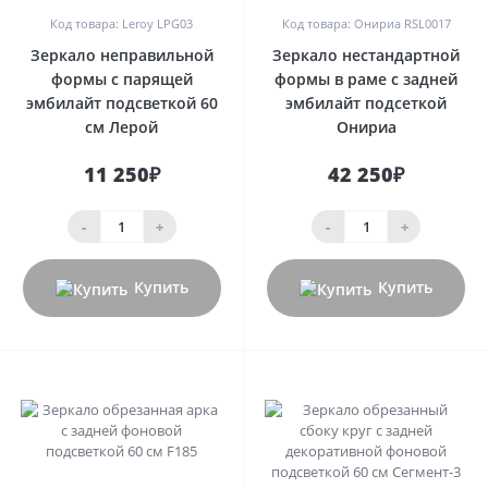
Код товара: Leroy LPG03
Код товара: Онириа RSL0017
Зеркало неправильной
Зеркало нестандартной
формы с парящей
формы в раме с задней
эмбилайт подсветкой 60
эмбилайт подсеткой
см Лерой
Онириа
11 250₽
42 250₽
-
+
-
+
Купить
Купить