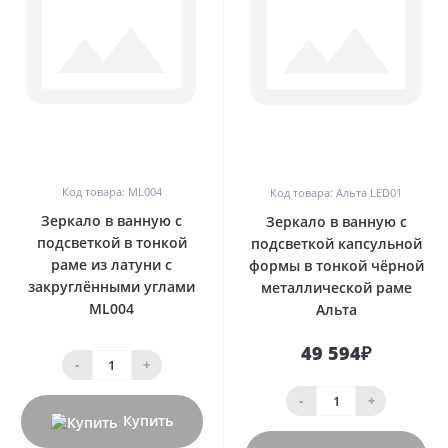
0
0
Код товара: ML004
Код товара: Альта LED01
Зеркало в ванную с
Зеркало в ванную с
подсветкой в тонкой
подсветкой капсульной
раме из латуни с
формы в тонкой чёрной
закруглёнными углами
металлической раме
ML004
Альта
49 594₽
-
+
-
+
Купить