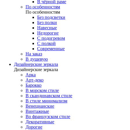
В чёрной раме
По особенностям
По особенностям
Без подсветки
Без полки
Навесные
Недорогие
С подогревом
С полкой
Современные
На заказ
В душевую
Дизайнерские зеркала
Дизайнерские зеркала
Арка
Арт-деко
Барокко
В морском стиле
В скандинавском стиле
В стиле минимализм
Венецианские
Винтажные
Во французском стиле
Декоративные
Дорогие