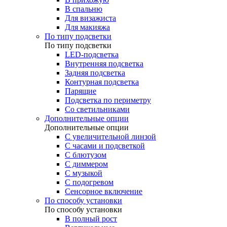
В спальню
Для визажиста
Для макияжа
По типу подсветки
По типу подсветки
LED-подсветка
Внутренняя подсветка
Задняя подсветка
Контурная подсветка
Парящие
Подсветка по периметру
Со светильниками
Дополнительные опции
Дополнительные опции
C увеличительной линзой
C часами и подсветкой
С блютузом
С диммером
С музыкой
С подогревом
Сенсорное включение
По способу установки
По способу установки
В полный рост