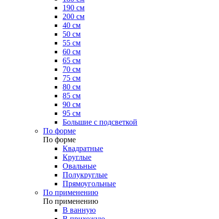
190 см
200 см
40 см
50 см
55 см
60 см
65 см
70 см
75 см
80 см
85 см
90 см
95 см
Большие с подсветкой
По форме
По форме
Квадратные
Круглые
Овальные
Полукруглые
Прямоугольные
По применению
По применению
В ванную
В прихожую