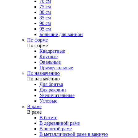
70 см
75 см
80 см
85 см
90 см
95 см
Большие для ванной
По форме
По форме
Квадратные
Круглые
Овальные
Прямоугольные
По назначению
По назначению
Для бритья
Для раковин
Увеличительные
Угловые
В раме
В раме
В багете
В деревянной раме
В золотой раме
В металлической раме в ванную