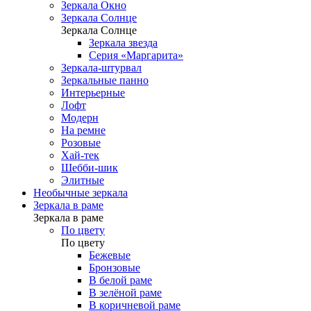
Зеркала Окно
Зеркала Солнце
Зеркала Солнце
Зеркала звезда
Серия «Маргарита»
Зеркала-штурвал
Зеркальные панно
Интерьерные
Лофт
Модерн
На ремне
Розовые
Хай-тек
Шебби-шик
Элитные
Необычные зеркала
Зеркала в раме
Зеркала в раме
По цвету
По цвету
Бежевые
Бронзовые
В белой раме
В зелёной раме
В коричневой раме